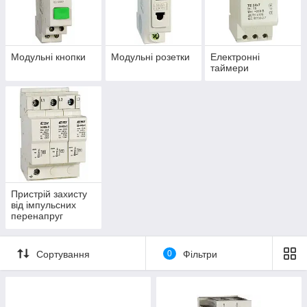
Модульні кнопки
Модульні розетки
Електронні
таймери
Пристрій захисту
від імпульсних
перенапруг
EMSPD
Сортування
0
Фільтри