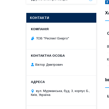
Х
КОНТАКТИ
ТОВ "Респект Eнерго"
В
К
Віктор Дмитрович
І
вул. Мурманська, буд. 3, корпус Б.,
Київ, Україна
Ц