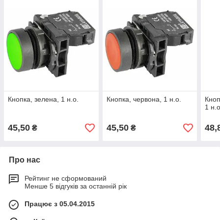
Кнопка, зелена, 1 н.о.
Кнопка, червона, 1 н.о.
Кноп
1 н.о
45,50
45,50
48,
₴
₴
Про нас
Рейтинг не сформований
Менше 5 відгуків за останній рік
Працює з 05.04.2015