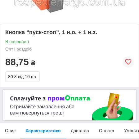
Кнопка “пуск-стоп”, 1 н.о. + 1 н.з.
В наявності
Опт і роздріб
88,75
₴
80 ₴
від 10 шт.
Опис
Характеристики
Доставка
Оплата
Умови 