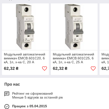
Модульний автоматичний
Модульний автоматичний
Мод
вимикач EMCB.601C20, 6
вимикач EMCB.601C25, 6
вими
кА, 1п, х-ка С, 20 А
кА, 1п, х-ка С, 25 А
кА, 
62,32
62,32
62,
₴
₴
Про нас
Рейтинг не сформований
Менше 5 відгуків за останній рік
Працює з 05.04.2015