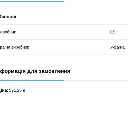
Основні
иробник
ESI
раїна виробник
Україна
нформація для замовлення
іна:
571,25 ₴