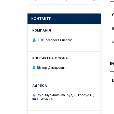
КОНТАКТИ
В
ТОВ "Респект Eнерго"
К
І
Віктор Дмитрович
Ц
вул. Мурманська, буд. 3, корпус Б.,
Київ, Україна