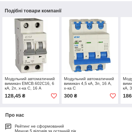
Подібні товари компанії
Модульний автоматичний
Модульний автоматичний
Мод
вимикач EMCB.602C16, 6
вимикач 4,5 кА, 3п, 16 А,
вими
кА, 2п, х-ка С, 16 А
х-ка С
кА, 
128,45
300
186
₴
₴
Про нас
Рейтинг не сформований
Менше 5 відгуків за останній рік