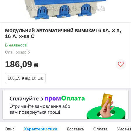
Модульний автоматичний вимикач 6 кА, 3 п,
16 А, х-ка С
В наявності
Опт і роздріб
186,09
₴
166,15 ₴
від 10 шт.
Опис
Характеристики
Доставка
Оплата
Умови 