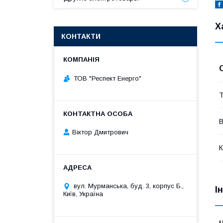
Х
КОНТАКТИ
ТОВ "Респект Eнерго"
Т
В
Віктор Дмитрович
К
вул. Мурманська, буд. 3, корпус Б.,
І
Київ, Україна
Ц