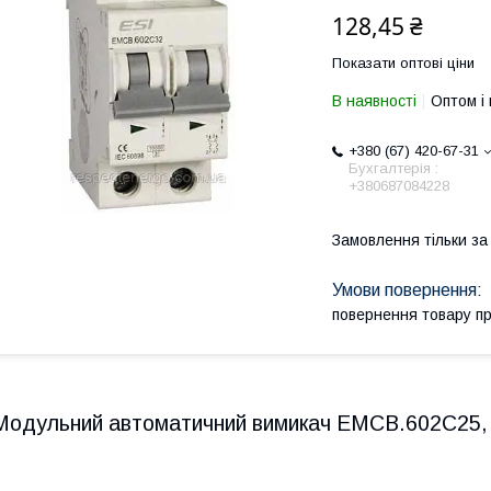
128,45 ₴
Показати оптові ціни
В наявності
Оптом і 
+380 (67) 420-67-31
Бухгалтерія :
+380687084228
Замовлення тільки з
повернення товару п
Модульний автоматичний вимикач EMCB.602C25, 6 