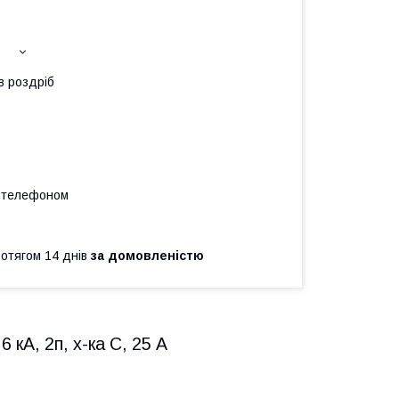
в роздріб
а телефоном
ротягом 14 днів
за домовленістю
кА, 2п, х-ка С, 25 А