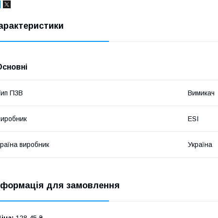
арактеристики
Основні
ип ПЗВ
Вимикач
иробник
ESI
раїна виробник
Україна
нформація для замовлення
іна:
128,45 ₴