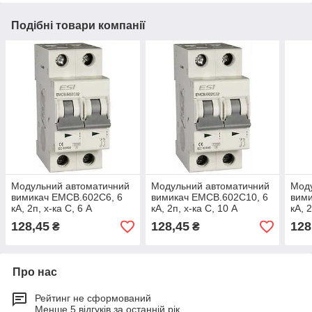
Подібні товари компанії
Модульний автоматичний
Модульний автоматичний
Мод
вимикач EMCB.602C6, 6
вимикач EMCB.602C10, 6
вими
кА, 2п, х-ка С, 6 А
кА, 2п, х-ка С, 10 А
кА, 
128,45
128,45
128
₴
₴
Про нас
Рейтинг не сформований
Менше 5 відгуків за останній рік