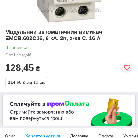
Модульний автоматичний вимикач
EMCB.602C16, 6 кА, 2п, х-ка С, 16 А
В наявності
Опт і роздріб
128,45
₴
114,68 ₴
від 10 шт.
Опис
Характеристики
Доставка
Оплата
Умови 