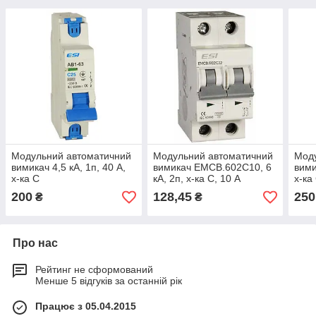
Модульний автоматичний
Модульний автоматичний
Мод
вимикач 4,5 кА, 1п, 40 А,
вимикач EMCB.602C10, 6
вими
х-ка С
кА, 2п, х-ка С, 10 А
х-ка
200
128,45
250
₴
₴
Про нас
Рейтинг не сформований
Менше 5 відгуків за останній рік
Працює з 05.04.2015