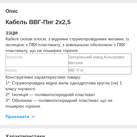
Опис
Кабель ВВГ-Пнг 2х2,5
ЗЗЦМ
Кабелі силові плоскі, з мідними струмопровідними жилами, із
ізоляцією з ПВХ пластикату, з зовнішньою оболонкою з ПВХ
пластикату, що не поширює горіння.
Виробник:
Запоріжський завод Кольорових
Металів
Марка:
ВВГ-П нг
Конструктивні характеристики товару:
1*: Струмопровідна мідна жила однодротова кругла (ок) 1
класу гнучкості.
2*: Ізоляція — полівінілхлоридний пластикат
3*: Оболонка — полівінілхлоридний пластикат, що не
поширює горіння.
Приховати
Характеристики