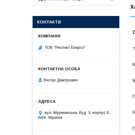
Х
КОНТАКТИ
ТОВ "Респект Eнерго"
Т
К
Віктор Дмитрович
П
Я
вул. Мурманська, буд. 3, корпус Б.,
Київ, Україна