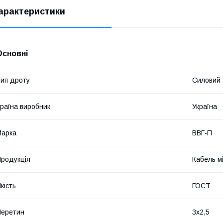
арактеристики
Основні
ип дроту
Силовий
раїна виробник
Україна
Марка
ВВГ-П
родукція
Кабель м
кість
ГОСТ
Перетин
3х2,5