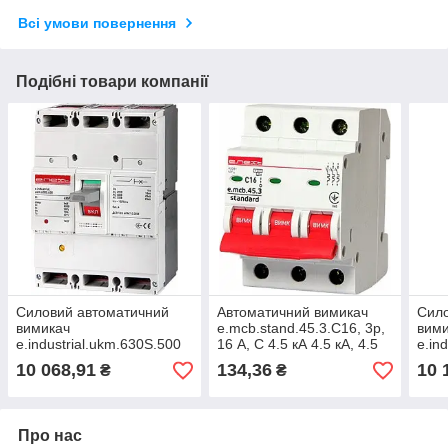
Всі умови повернення
Подібні товари компанії
Силовий автоматичний
Автоматичний вимикач
Сило
вимикач
e.mcb.stand.45.3.C16, 3р,
вим
e.industrial.ukm.630S.500
16 А, C 4.5 кА 4.5 кА, 4.5
e.in
3р 500 А
кА
3р 6
10 068,91
134,36
10 
₴
₴
Про нас