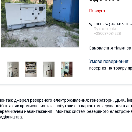
Послуга
+380 (67) 420-67-31
Бухгалтерія :
+380687084228
Замовлення тільки з
повернення товару п
онтаж джерел резервного електроживлення: генератори, ДБЖ, інве
б'єктах як промислових так і побутових, з варіантом керування в 
еремикачем навантаження . Монтаж систем резервного електроживл
удівництва.