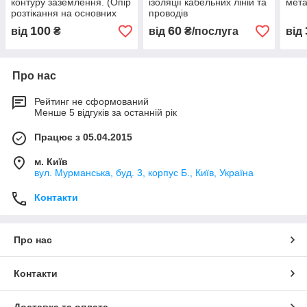
контуру заземлення. (Опір
ізоляції кабельних ліній та
мета
розтікання на основних
проводів
заземлювачах)
100
60
від
₴
від
₴/послуга
від
Про нас
Рейтинг не сформований
Менше 5 відгуків за останній рік
Працює з 05.04.2015
м. Київ
вул. Мурманська, буд. 3, корпус Б., Київ, Україна
Контакти
Про нас
Контакти