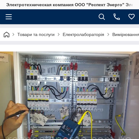
Электротехническая компания ООО "Респект Энерго" Элек
Товари та послуги
Електролабораторія
Вимірювання 