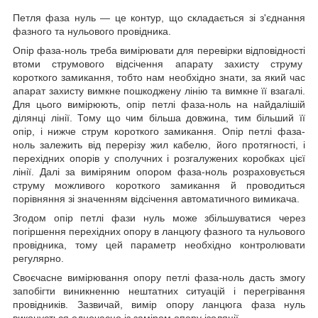
Петля фаза нуль — це контур, що складається зі з'єднання
фазного та нульового провідника.
Опір фаза-ноль треба вимірювати для перевірки відповідності
втоми струмового відсічення апарату захисту струму
короткого замикання, тобто нам необхідно знати, за який час
апарат захисту вимкне пошкоджену лінію та вимкне її взагалі.
Для цього вимірюють, опір петлі фаза-ноль на найдалішій
ділянці лінії. Тому що чим більша довжина, тим більший її
опір, і нижче струм короткого замикання. Опір петлі фаза-
ноль залежить від перерізу жил кабелю, його протягності, і
перехідних опорів у сполучних і розгалужених коробках цієї
лінії. Далі за виміряним опором фаза-ноль розраховується
струму можливого короткого замикання й проводиться
порівняння зі значенням відсічення автоматичного вимикача.
Згодом опір петлі фази нуль може збільшуватися через
погіршення перехідних опору в ланцюгу фазного та нульового
провідника, тому цей параметр необхідно контролювати
регулярно.
Своєчасне вимірювання опору петлі фаза-ноль дасть змогу
запобігти виникненню нештатних ситуацій і перегрівання
провідників. Зазвичай, вимір опору ланцюга фаза нуль