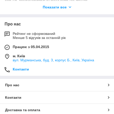
очисток, вырабатываемое из малосернистых нефтей.
Применяются для масляных выключателей и другой
Показати все
высоковольтной аппаратуры (напряжением до 500 кВ) в качестве
основного электроизоляционного материала.
Про нас
Рейтинг не сформований
Менше 5 відгуків за останній рік
Працює з 05.04.2015
м. Київ
вул. Мурманська, буд. 3, корпус Б., Київ, Україна
Контакти
Про нас
Контакти
Доставка та оплата