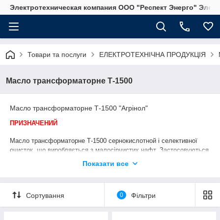
Электротехническая компания ООО "Респект Энерго" Элек
Товари та послуги
ЕЛЕКТРОТЕХНІЧНА ПРОДУКЦІЯ
Масло трансформаторне Т-1500
Масло трансформаторне Т-1500 "Агрінол"
ПРИЗНАЧЕНИЙ
Масло трансформаторне Т-1500 сернокислотной і селективної
очисток, що виробляється з малосірчистих нафт. Застосовуються
для масляних вимикачів та іншої високовольтної апаратури
Показати все
(напругою до 500 кВ) в якості основного електроізоляційного
матеріалу.
Сортування
0
Фільтри